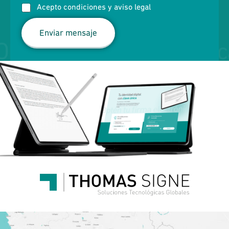
n
i
Acepto condiciones y aviso legal
i
j
c
o
Enviar mensaje
o
o
*
c
e
l
u
l
a
r
)