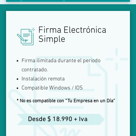
Añadir etoken
2 años 30.990 + IVA
Tengo etoken Safenet
Añadir etoken
3 años $37.990 +IVA
Firma Electrónica
Simple
Sin etoken (en HSM)
Tengo etoken Safenet
Añadir etoken
Sin etoken (en HSM)
Tengo etoken Safenet
Firma ilimitada durante el periodo
contratado.
Sin etoken (en HSM)
Instalación remota
Compatible Windows / IOS
* No es compatible con “Tu Empresa en un Día”
Desde $ 18.990 + Iva